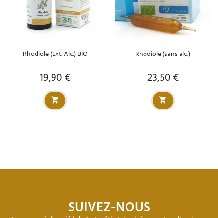
Rhodiole (Ext. Alc.) BIO
Rhodiole (sans alc.)
19,90 €
23,50 €
Prix
Prix
SUIVEZ-NOUS