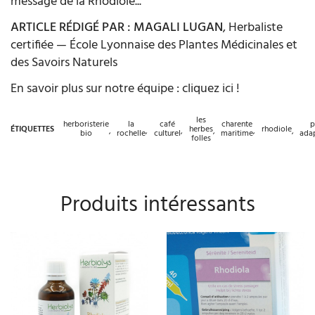
message de la Rhodiole...
ARTICLE RÉDIGÉ PAR : MAGALI LUGAN
, Herbaliste
certifiée — École Lyonnaise des Plantes Médicinales et
des Savoirs Naturels
En savoir plus sur notre équipe :
cliquez ici !
les
herboristerie
la
café
charente
p
herbes
rhodiole
ÉTIQUETTES
,
,
,
,
,
,
bio
rochelle
culturel
maritime
ada
folles
Produits intéressants