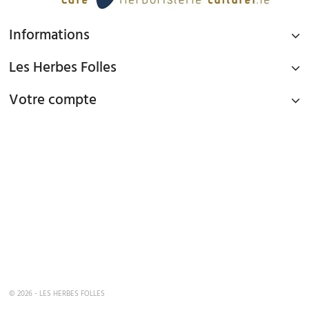
Informations
Les Herbes Folles
Votre compte
PAIEMENT SÉCURISÉ
Paiement par Carte Bancaire ou PAYPAL
LIVRAISON GRATUITE À DOMICILE OU POINTS RELAIS
à partir de 45€ d'achat en France métropolitaine via Mondial Relay et
à partir de 65€ d'achat en France Métropolitaine en livraison à domicile
TEL : 09 82 22 68 19
mardi au samedi de 10h00 - 19h00
© 2026 - LES HERBES FOLLES