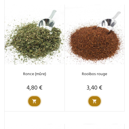
Ronce (mûre)
Rooïbos rouge
4,80 €
3,40 €
Prix
Prix