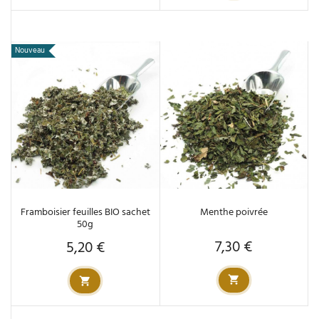
Nouveau
Framboisier feuilles BIO sachet
Menthe poivrée
50g
7,30 €
5,20 €
Prix
Prix