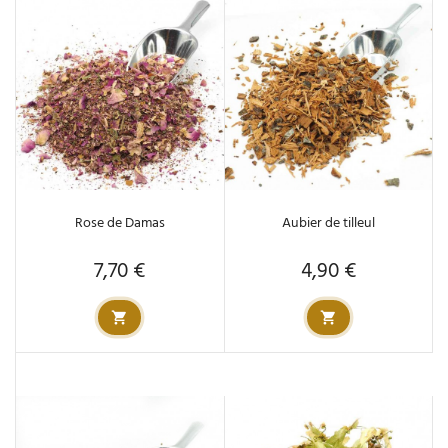
Rose de Damas
Aubier de tilleul
7,70 €
4,90 €
Prix
Prix