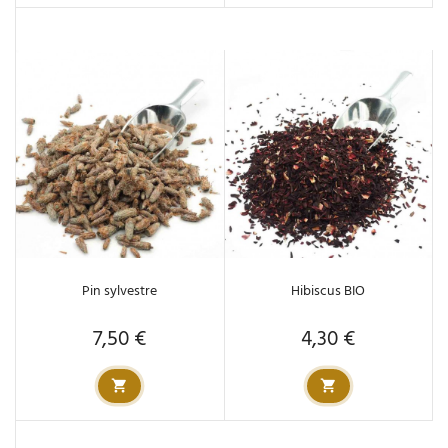
Pin sylvestre
Hibiscus BIO
7,50 €
4,30 €
Prix
Prix