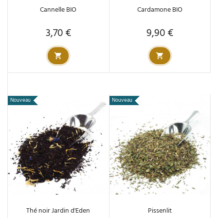
Cannelle BIO
Cardamone BIO
3,70 €
9,90 €
Prix
Prix
Nouveau
Nouveau
Thé noir Jardin d'Eden
Pissenlit