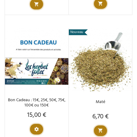
Nouveau
Bon Cadeau : 15€, 25€, 50€, 75€,
Maté
100€ ou 150€
15,00 €
Prix
6,70 €
Prix