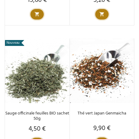
15,60 €
5,20 €
Nouveau
Sauge officinale feuilles BIO sachet
Thé vert Japan Genmaicha
50g
9,90 €
4,50 €
Prix
Prix