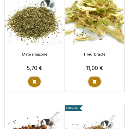
Maté amazone
Tilleul bracté
5,70 €
11,00 €
Prix
Prix
Nouveau