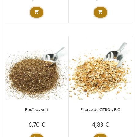
Rooïbos vert
Ecorce de CITRON BIO
6,70 €
4,83 €
Prix
Prix