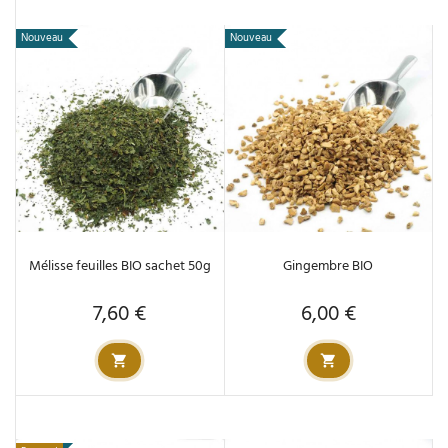
Nouveau
Nouveau
Mélisse feuilles BIO sachet 50g
Gingembre BIO
7,60 €
6,00 €
Prix
Prix