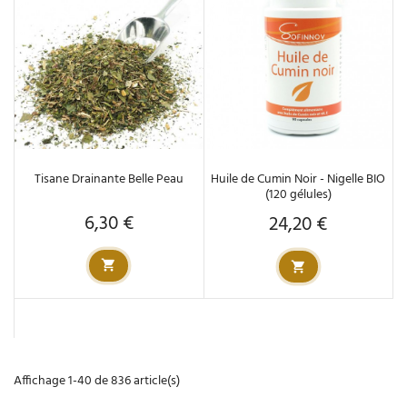
Tisane Drainante Belle Peau
Huile de Cumin Noir - Nigelle BIO
(120 gélules)
6,30 €
24,20 €
Prix
Prix
Affichage 1-40 de 836 article(s)