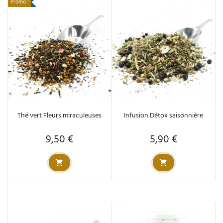
Promo !
Thé vert Fleurs miraculeuses
Infusion Détox saisonnière
9,50 €
5,90 €
Prix
Prix