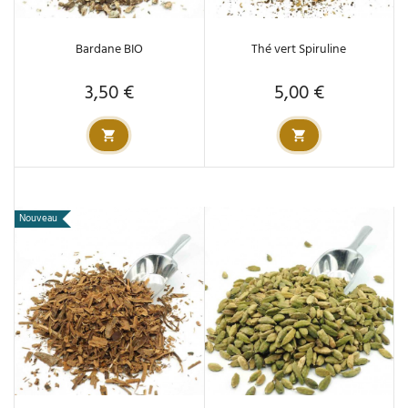
Bardane BIO
Thé vert Spiruline
3,50 €
5,00 €
Prix
Prix
Nouveau