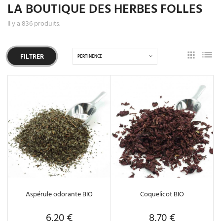
LA BOUTIQUE DES HERBES FOLLES
Il y a 836 produits.
FILTRER
PERTINENCE
Aspérule odorante BIO
Coquelicot BIO
6,20 €
8,70 €
Prix
Prix