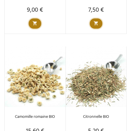
9,00 €
7,50 €
Prix
Prix
Camomille romaine BIO
Citronnelle BIO
Prix
Prix