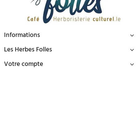
Informations
Les Herbes Folles
Votre compte
PAIEMENT SÉCURISÉ
Paiement par Carte Bancaire ou PAYPAL
LIVRAISON GRATUITE À DOMICILE OU POINTS RELAIS
à partir de 45€ d'achat en France métropolitaine via Mondial Relay et
à partir de 65€ d'achat en France Métropolitaine en livraison à domicile
TEL : 09 82 22 68 19