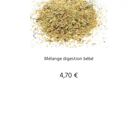
PERSONNALISER
Mélange digestion bébé
4,70 €
Prix