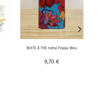
A
AJOUTER AU PANIER
Hydrol
BOITE À THÉ métal Poppy Bleu
9,70 €
Prix