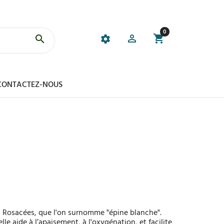
0
CONTACTEZ-NOUS
es Rosacées, que l'on surnomme "épine blanche".
le aide à l’apaisement, à l'oxygénation, et facilite