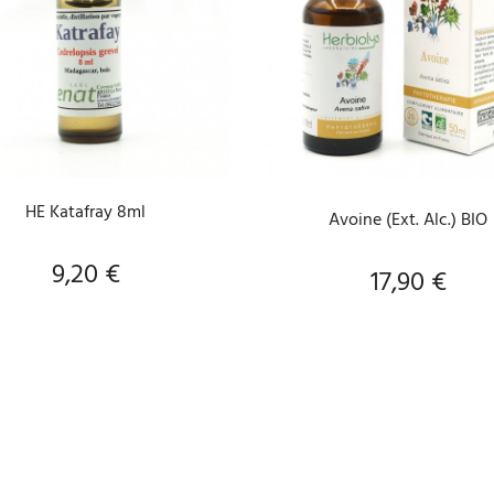
AJOUTER AU PANIER
AJOUTER AU PANIER
HE Katafray 8ml
Avoine (Ext. Alc.) BIO
9,20 €
Prix
17,90 €
Prix