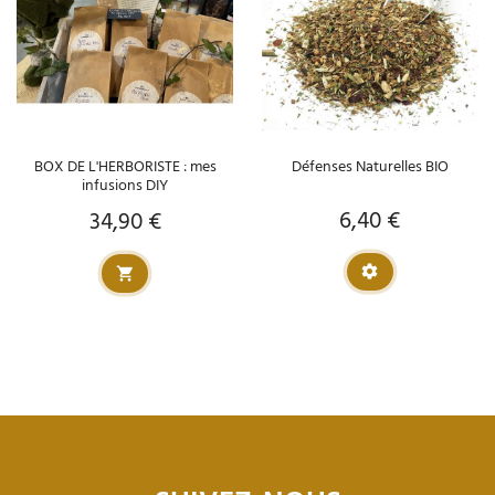
BOX DE L'HERBORISTE : mes
Défenses Naturelles BIO
infusions DIY
6,40 €
34,90 €
Prix
Prix