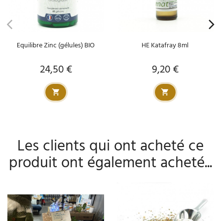
Equilibre Zinc (gélules) BIO
HE Katafray 8ml
24,50 €
9,20 €
Prix
Prix
Les clients qui ont acheté ce
produit ont également acheté...