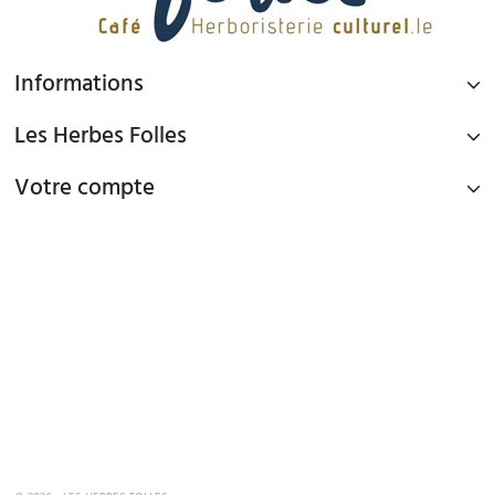
Informations
Les Herbes Folles
Votre compte
PAIEMENT SÉCURISÉ
Paiement par Carte Bancaire ou PAYPAL
LIVRAISON GRATUITE À DOMICILE OU POINTS RELAIS
à partir de 45€ d'achat en France métropolitaine via Mondial Relay et
à partir de 65€ d'achat en France Métropolitaine en livraison à domicile
TEL : 09 82 22 68 19
mardi au samedi de 10h00 - 19h00