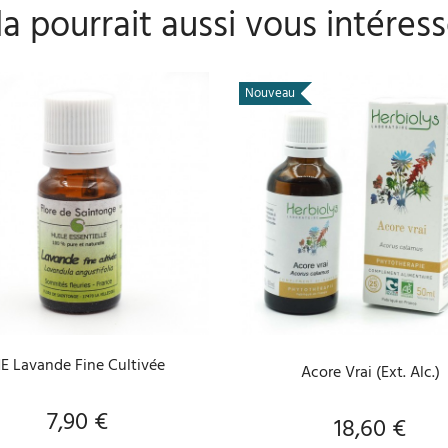
a pourrait aussi vous intéress
Nouveau
AJOUTER AU PANIER
AJOUTER AU PANIER
E Lavande Fine Cultivée
Acore Vrai (Ext. Alc.)
7,90 €
Prix
18,60 €
Prix