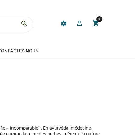
0
CONTACTEZ-NOUS
gnifie « incomparable" . En ayurvéda, médecine
érée comme la reine des herbes, mère de la nature,