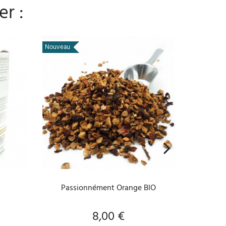
er :
Nouveau
Nouveau
AJOUTER AU PANIER
Passionnément Orange BIO
Ma
8,00 €
Prix