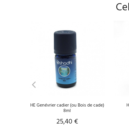
Cel
AJOUTER AU PANIER
HE Genévrier cadier (ou Bois de cade)
H
8ml
25,40 €
Prix