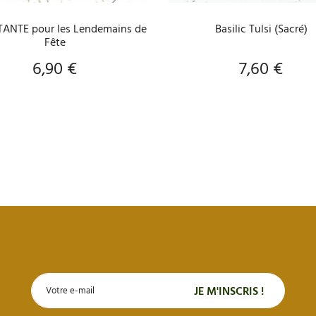
TANTE pour les Lendemains de
Basilic Tulsi (Sacré)
Fête
6,90 €
7,60 €
Prix
Prix