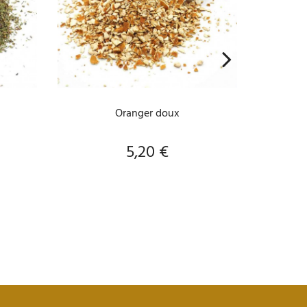
A
AJOUTER AU PANIER
Spir
Oranger doux
5,20 €
Prix