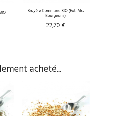
Bruyère Commune BIO (Ext. Alc.
Marro
 BIO
Bourgeons)
22,70 €
Prix
lement acheté...