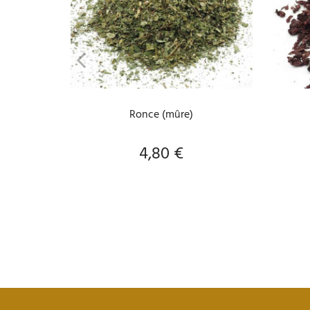
AJOUTER AU PANIER
Ronce (mûre)
4,80 €
Prix