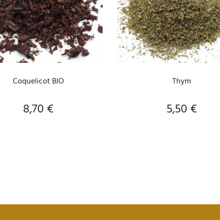
AJOUTER AU PANIER
AJOUTER AU PANIER
Coquelicot BIO
Thym
8,70 €
5,50 €
Prix
Prix