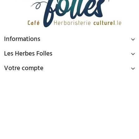
Informations
Les Herbes Folles
Votre compte
PAIEMENT SÉCURISÉ
Paiement par Carte Bancaire ou PAYPAL
LIVRAISON GRATUITE À DOMICILE OU POINTS RELAIS
à partir de 45€ d'achat en France métropolitaine via Mondial Relay et
à partir de 65€ d'achat en France Métropolitaine en livraison à domicile
TEL : 09 82 22 68 19