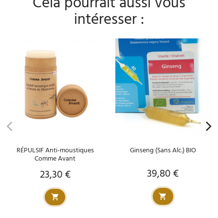
Cela pourrait aussi vous
intéresser :
RÉPULSIF Anti-moustiques
Ginseng (Sans Alc.) BIO
Comme Avant
39,80 €
23,30 €
Prix
Prix