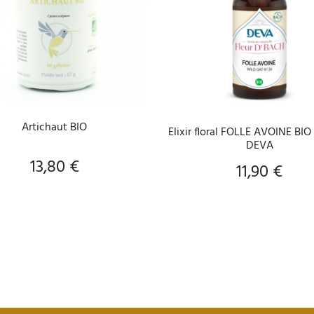
AJOUTER AU PANIER
AJOUTER AU PANIER
Artichaut BIO
Elixir floral FOLLE AVOINE BI
DEVA
13,80 €
Prix
11,90 €
Prix