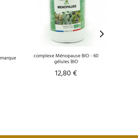
AJOUTER AU PANIER
A
complexe Ménopause BIO - 60
Anthyll
O marque
gélules BIO
12,80 €
Prix