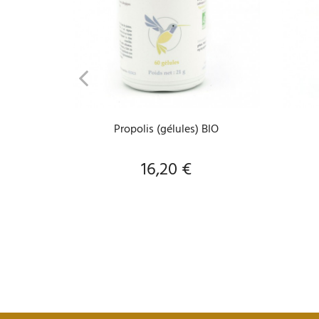
AJOUTER AU PANIER
Propolis (gélules) BIO
16,20 €
Prix