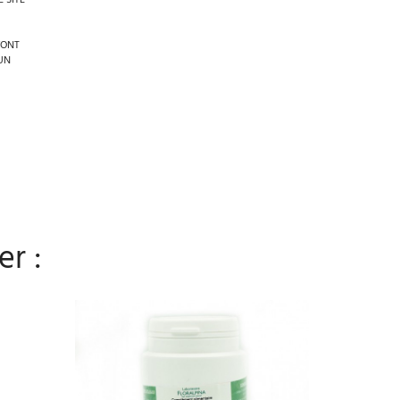
 SITE
’ONT
UN
er :