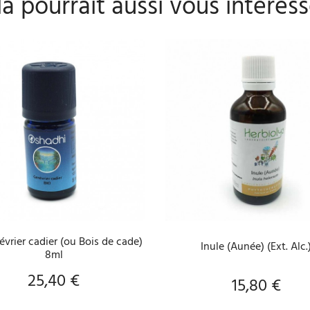
a pourrait aussi vous intéress
AJOUTER AU PANIER
AJOUTER AU PANIER
vrier cadier (ou Bois de cade)
Inule (Aunée) (Ext. Alc.
8ml
25,40 €
Prix
15,80 €
Prix