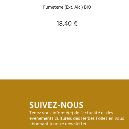
Fumeterre (Ext. Alc.) BIO
18,40 €
Prix
SUIVEZ-NOUS
Tenez vous informé(e) de l'actualité et des
évènements culturels des Herbes Folles en vous
abonnant à notre newsletter.