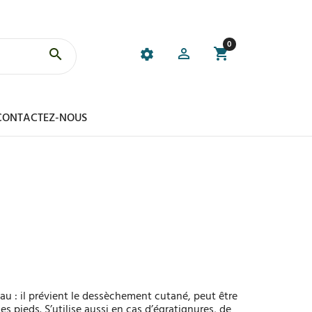
0
CONTACTEZ-NOUS
peau : il prévient le dessèchement cutané, peut être
es pieds. S’utilise aussi en cas d’égratignures, de