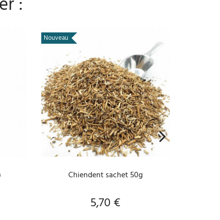
er :
Nouveau
AJOUTER AU PANIER
)
Chiendent sachet 50g
5,70 €
Prix