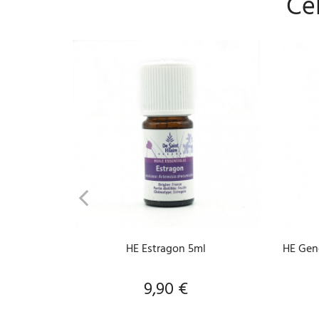
Cel
AJOUTER AU PANIER
HE Estragon 5ml
HE Gené
9,90 €
Prix