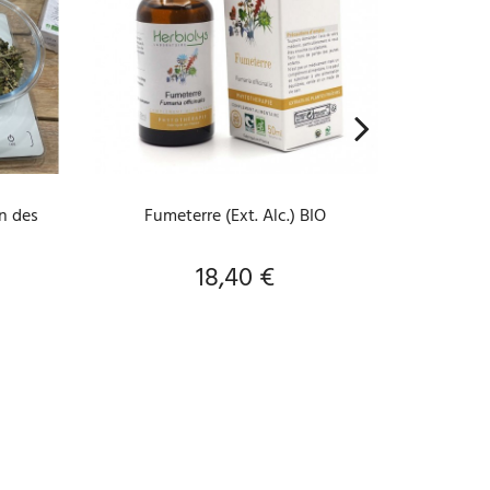
AJOUTER AU PANIER
A
n des
Fumeterre (Ext. Alc.) BIO
RÉPULSI
18,40 €
Prix