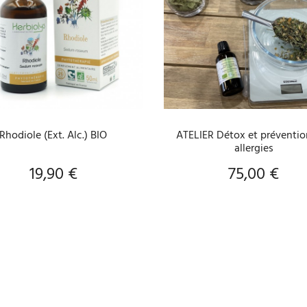
AJOUTER AU PANIER
AJOUTER AU PANIER
Rhodiole (Ext. Alc.) BIO
ATELIER Détox et préventio
allergies
19,90 €
75,00 €
Prix
Prix