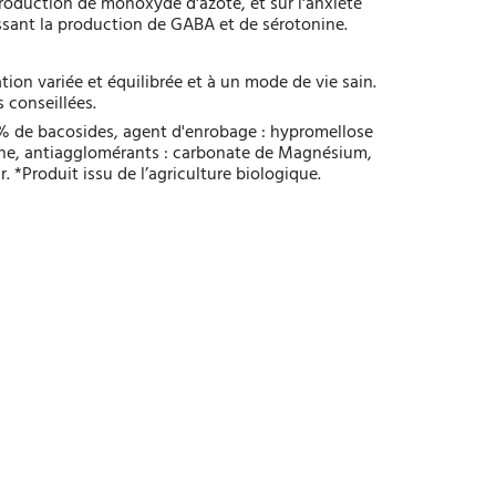
roduction de monoxyde d'azote, et sur l'anxiété
ssant la production de GABA et de sérotonine.
ion variée et équilibrée et à un mode de vie sain.
 conseillées.
20% de bacosides, agent d'enrobage : hypromellose
lline, antiagglomérants : carbonate de Magnésium,
 *Produit issu de l’agriculture biologique.