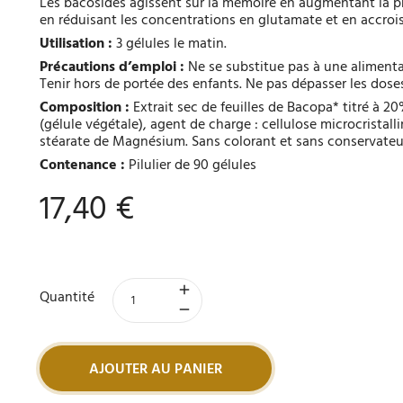
Les bacosides agissent sur la mémoire en augmentant la p
en réduisant les concentrations en glutamate et en accroi
Utilisation :
3 gélules le matin.
Précautions d’emploi :
Ne se substitue pas à une alimentat
Tenir hors de portée des enfants. Ne pas dépasser les doses
Composition :
Extrait sec de feuilles de Bacopa* titré à 
(gélule végétale), agent de charge : cellulose microcrista
stéarate de Magnésium. Sans colorant et sans conservateur.
Contenance :
Pilulier de 90 gélules
17,40 €
Quantité
AJOUTER AU PANIER