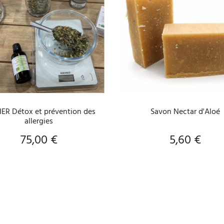
AJOUTER AU PANIER
AJOUTER AU PANIER
IER Détox et prévention des
Savon Nectar d'Aloé
allergies
75,00 €
5,60 €
Prix
Prix