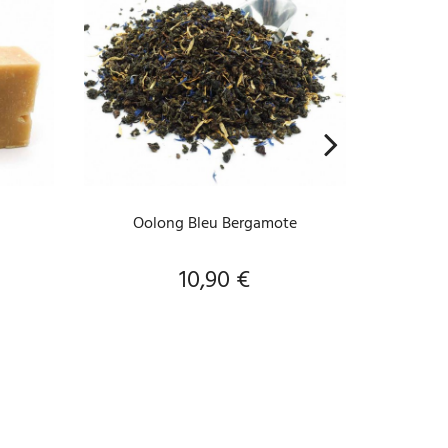
AJOUTER AU PANIER
A
Oolong Bleu Bergamote
Thé noi
10,90 €
Prix