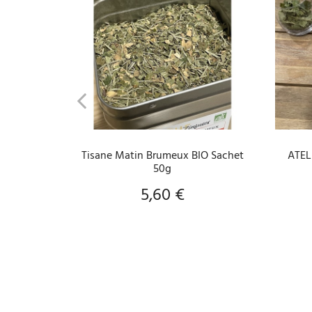
AJOUTER AU PANIER
Tisane Matin Brumeux BIO Sachet
ATEL
50g
5,60 €
Prix