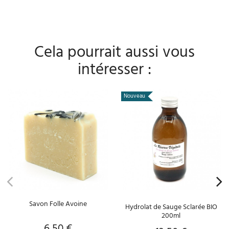
Cela pourrait aussi vous
intéresser :
Nouveau
Savon Folle Avoine
Hydrolat de Sauge Sclarée BIO
200ml
6,50 €
Prix