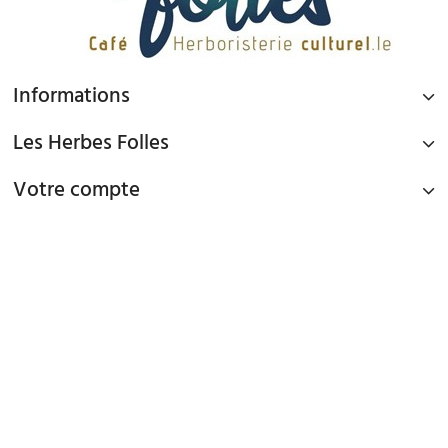
Informations
Les Herbes Folles
Votre compte
PAIEMENT SÉCURISÉ
Paiement par Carte Bancaire ou PAYPAL
LIVRAISON GRATUITE À DOMICILE OU POINTS RELAIS
à partir de 45€ d'achat en France métropolitaine via Mondial Relay et
à partir de 65€ d'achat en France Métropolitaine en livraison à domicile
TEL : 09 82 22 68 19
mardi au samedi de 10h00 - 19h00