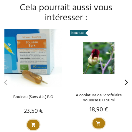
Cela pourrait aussi vous
intéresser :
Nouveau
Alcoolature de Scrofulaire
Bouleau (Sans Alc.) BIO
noueuse BIO 50ml
18,90 €
Prix
23,50 €
Prix