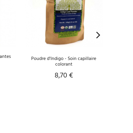
AJOUTER AU PANIER
A
lantes
Poudre d'Indigo - Soin capillaire
BONBO
colorant
8,70 €
Prix