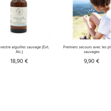
AJOUTER AU PANIER
AJOUTER AU PANIER
lvestre aiguilles sauvage (Ext.
Premiers secours avec les p
Alc.)
sauvages
18,90 €
9,90 €
Prix
Prix