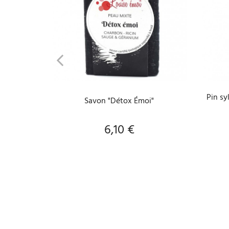
AJOUTER AU PANIER
Pin sy
Savon "Détox Émoi"
6,10 €
Prix