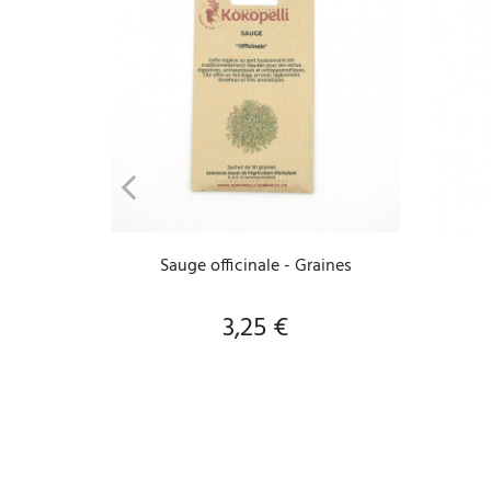
VOIR LE PRODUIT
Sauge officinale - Graines
3,25 €
Prix