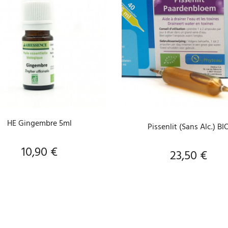
AJOUTER AU PANIER
AJOUTER AU PANIER
HE Gingembre 5ml
Pissenlit (Sans Alc.) BI
10,90 €
Prix
23,50 €
Prix