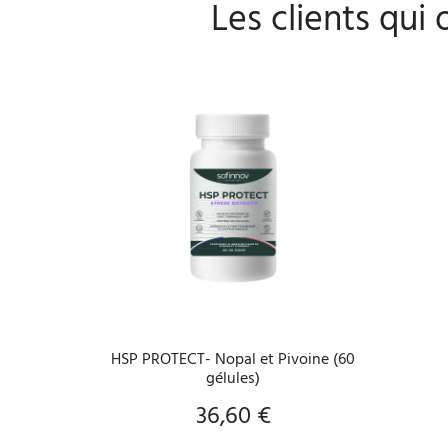
Les clients qui
VOIR LE PRODUIT
HSP PROTECT- Nopal et Pivoine (60
gélules)
36,60 €
Prix