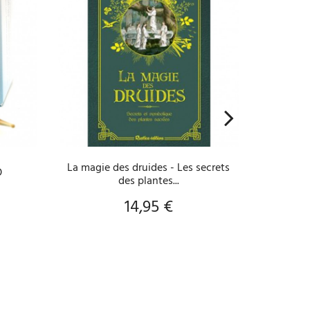
VOIR LE PRODUIT
A
La magie des druides - Les secrets
O
Tisane 
des plantes...
14,95 €
Prix