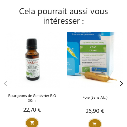
Cela pourrait aussi vous
intéresser :
Bourgeons de Genévrier BIO
Foie (Sans Alc.)
30ml
22,70 €
Prix
26,90 €
Prix