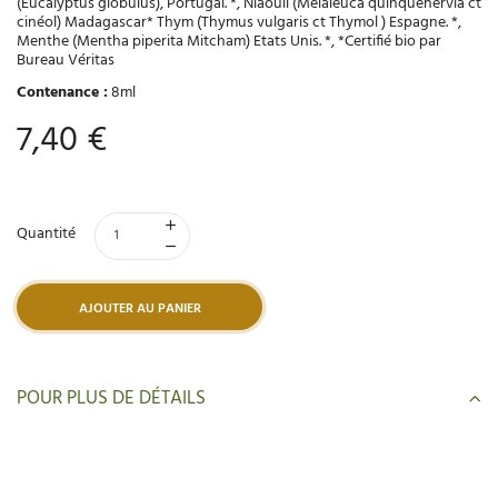
(Eucalyptus globulus), Portugal. *, Niaouli (Melaleuca quinquenervia ct
cinéol) Madagascar* Thym (Thymus vulgaris ct Thymol ) Espagne. *,
Menthe (Mentha piperita Mitcham) Etats Unis. *, *Certifié bio par
Bureau Véritas
Contenance :
8ml
7,40 €
Quantité
AJOUTER AU PANIER
POUR PLUS DE DÉTAILS