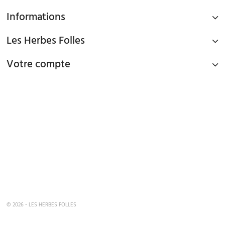
Informations
Les Herbes Folles
Votre compte
PAIEMENT SÉCURISÉ
Paiement par Carte Bancaire ou PAYPAL
LIVRAISON GRATUITE À DOMICILE OU POINTS RELAIS
à partir de 45€ d'achat en France métropolitaine via Mondial Relay et
à partir de 65€ d'achat en France Métropolitaine en livraison à domicile
TEL : 09 82 22 68 19
mardi au samedi de 10h00 - 19h00
© 2026 - LES HERBES FOLLES