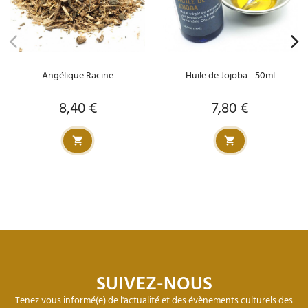
Angélique Racine
Huile de Jojoba - 50ml
8,40 €
7,80 €
Prix
Prix
SUIVEZ-NOUS
Tenez vous informé(e) de l'actualité et des évènements culturels des