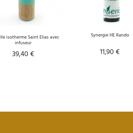
AJOUTER AU PANIER
AJOUTER AU PANIER
Synergie HE Rando
lle isotherme Saint Elias avec
infuseur
11,90 €
Prix
39,40 €
Prix