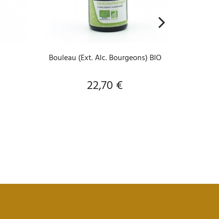
AJOUTER AU PANIER
A
Bouleau (Ext. Alc. Bourgeons) BIO
Elixir f
22,70 €
Prix