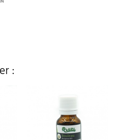
UN
er :