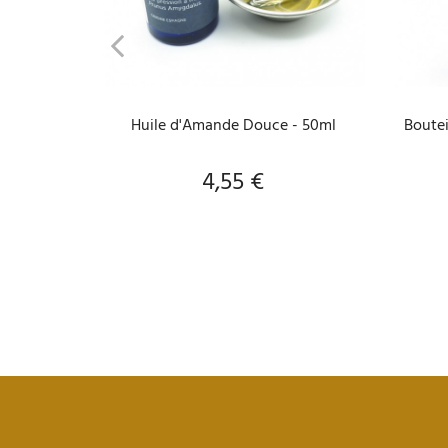
AJOUTER AU PANIER
Huile d'Amande Douce - 50ml
Boutei
4,55 €
Prix