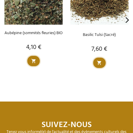
Aubépine (sommités fleuries) BIO
Basilic Tulsi (Sacré)
4,10 €
Prix
7,60 €
Prix
SUIVEZ-NOUS
Tenez vous informé(e) de l'actualité et des évènements culturels des