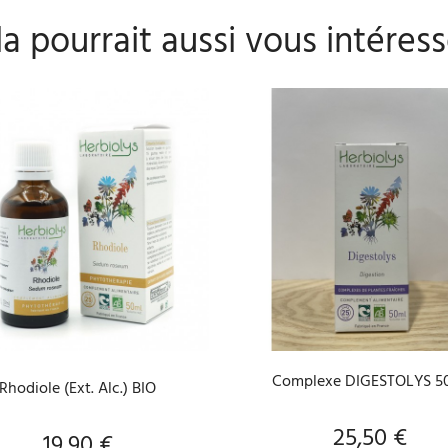
a pourrait aussi vous intéress
AJOUTER AU PANIER
AJOUTER AU PANIER
Complexe DIGESTOLYS 5
Rhodiole (Ext. Alc.) BIO
25,50 €
Prix
19,90 €
Prix