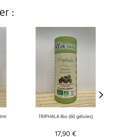
er :
AJOUTER AU PANIER
A
0ml
TRIPHALA Bio (60 gélules)
Je fais t
17,90 €
Prix