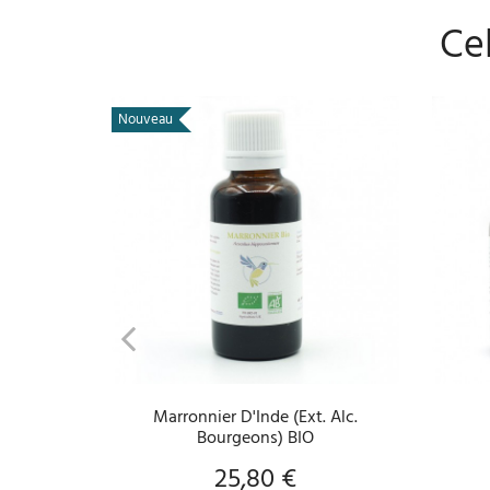
Cel
Nouveau
AJOUTER AU PANIER
Marronnier D'Inde (Ext. Alc.
Bourgeons) BIO
25,80 €
Prix